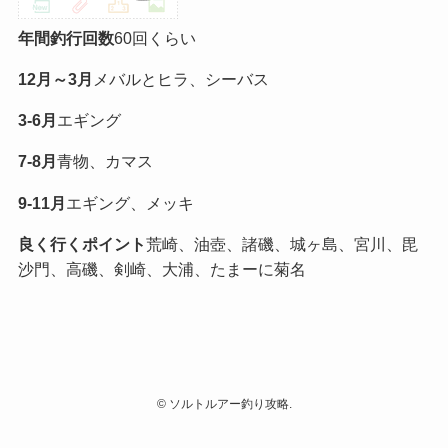
年間釣行回数
60回くらい
12月～3月
メバルとヒラ、シーバス
3-6月
エギング
7-8月
青物、カマス
9-11月
エギング、メッキ
良く行くポイント
荒崎、油壺、諸磯、城ヶ島、宮川、毘
沙門、高磯、剣崎、大浦、たまーに菊名
©
ソルトルアー釣り攻略.