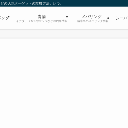
などの人気ターゲットの攻略方法。いつ、どのポイントでどんなタイミング、どん
青物
メバリング
ギング
シーバ
イナダ、ワカシやサワラなどの釣果情報
三浦半島のメバリング情報