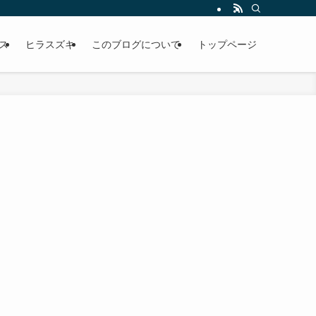
な考え方で魚を釣るのか、三浦半島の磯縛りで週１回、高確率で釣果を出し続けて
ス
ヒラスズキ
このブログについて
トップページ