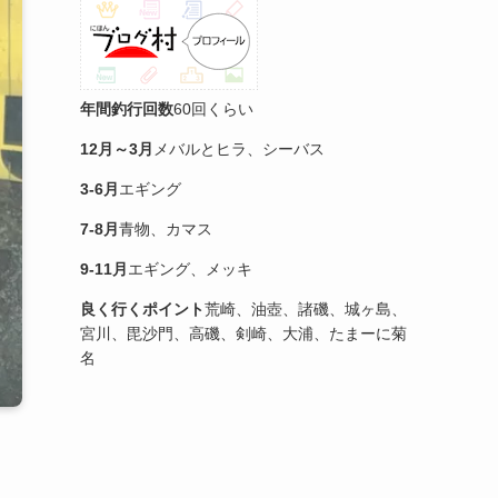
年間釣行回数
60回くらい
12月～3月
メバルとヒラ、シーバス
3-6月
エギング
7-8月
青物、カマス
9-11月
エギング、メッキ
良く行くポイント
荒崎、油壺、諸磯、城ヶ島、
宮川、毘沙門、高磯、剣崎、大浦、たまーに菊
名