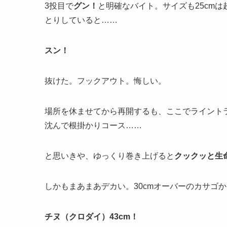
3投目で
グン！
と明確なバイト。サイズも25cm
とりしていると……
スン！
抜けた。フックアウト。悔しい。
場所を休ませてから再開するも、ここでライント
沈んで根掛かりコース……
と思いきや、ゆっくり巻き上げると
クックッと生
しかもまあまあデカい。30cmオーバーのカサゴ
チヌ（クロダイ）43cm！