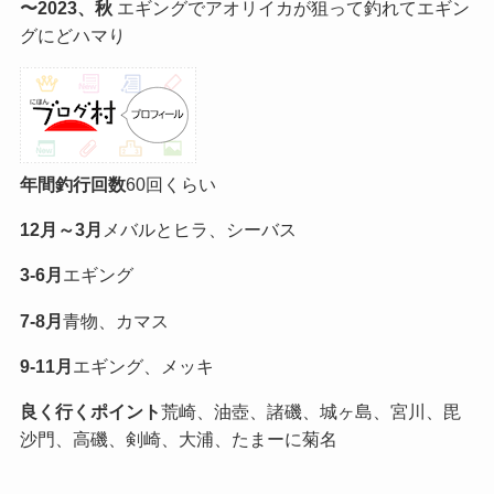
〜2023、秋
エギングでアオリイカが狙って釣れてエギン
グにどハマり
年間釣行回数
60回くらい
12月～3月
メバルとヒラ、シーバス
3-6月
エギング
7-8月
青物、カマス
9-11月
エギング、メッキ
良く行くポイント
荒崎、油壺、諸磯、城ヶ島、宮川、毘
沙門、高磯、剣崎、大浦、たまーに菊名