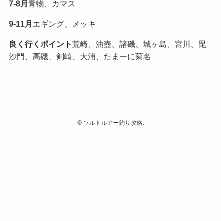
7-8月
青物、カマス
9-11月
エギング、メッキ
良く行くポイント
荒崎、油壺、諸磯、城ヶ島、宮川、毘
沙門、高磯、剣崎、大浦、たまーに菊名
©
ソルトルアー釣り攻略.