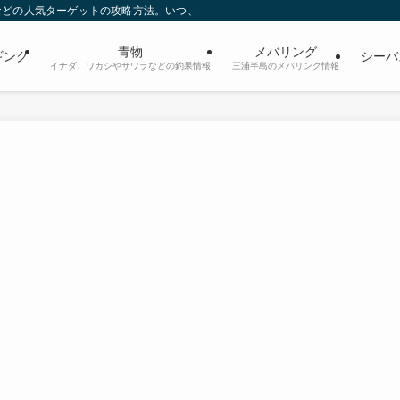
などの人気ターゲットの攻略方法。いつ、どのポイントでどんなタイミング、どん
青物
メバリング
ギング
シーバ
イナダ、ワカシやサワラなどの釣果情報
三浦半島のメバリング情報