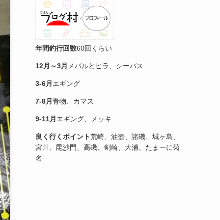
年間釣行回数
60回くらい
12月～3月
メバルとヒラ、シーバス
3-6月
エギング
7-8月
青物、カマス
9-11月
エギング、メッキ
良く行くポイント
荒崎、油壺、諸磯、城ヶ島、
宮川、毘沙門、高磯、剣崎、大浦、たまーに菊
名