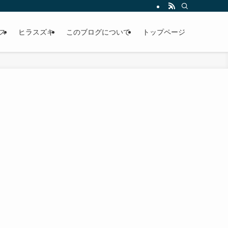
な考え方で魚を釣るのか、三浦半島の磯縛りで週１回、高確率で釣果を出し続けて
ス
ヒラスズキ
このブログについて
トップページ