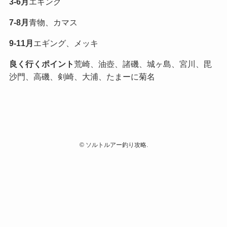
3-6月
エギング
7-8月
青物、カマス
9-11月
エギング、メッキ
良く行くポイント
荒崎、油壺、諸磯、城ヶ島、宮川、毘
沙門、高磯、剣崎、大浦、たまーに菊名
©
ソルトルアー釣り攻略.