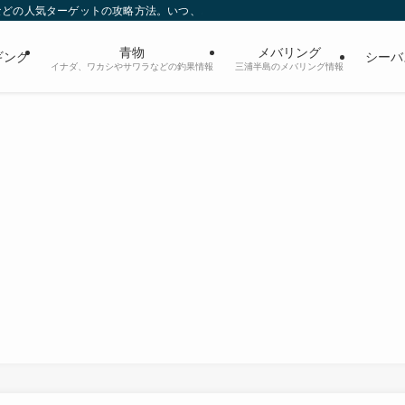
などの人気ターゲットの攻略方法。いつ、どのポイントでどんなタイミング、どん
青物
メバリング
ギング
シーバ
イナダ、ワカシやサワラなどの釣果情報
三浦半島のメバリング情報