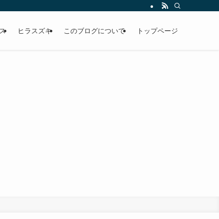
な考え方で魚を釣るのか、三浦半島の磯縛りで週１回、高確率で釣果を出し続けて
ス
ヒラスズキ
このブログについて
トップページ