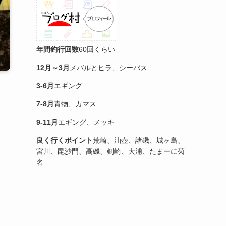
年間釣行回数
60回くらい
12月～3月
メバルとヒラ、シーバス
3-6月
エギング
7-8月
青物、カマス
9-11月
エギング、メッキ
良く行くポイント
荒崎、油壺、諸磯、城ヶ島、
宮川、毘沙門、高磯、剣崎、大浦、たまーに菊
名