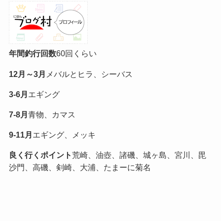
年間釣行回数
60回くらい
12月～3月
メバルとヒラ、シーバス
3-6月
エギング
7-8月
青物、カマス
9-11月
エギング、メッキ
良く行くポイント
荒崎、油壺、諸磯、城ヶ島、宮川、毘
沙門、高磯、剣崎、大浦、たまーに菊名