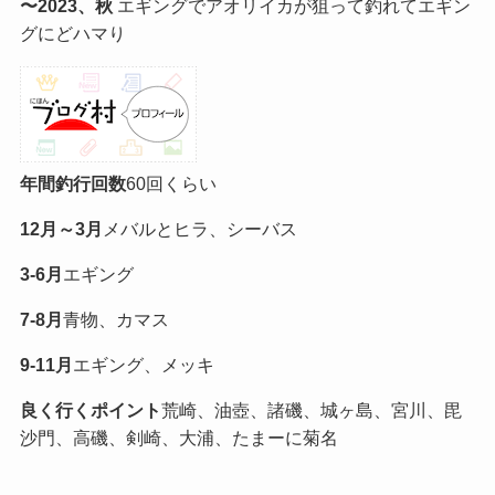
〜2023、秋
エギングでアオリイカが狙って釣れてエギン
グにどハマり
年間釣行回数
60回くらい
12月～3月
メバルとヒラ、シーバス
3-6月
エギング
7-8月
青物、カマス
9-11月
エギング、メッキ
良く行くポイント
荒崎、油壺、諸磯、城ヶ島、宮川、毘
沙門、高磯、剣崎、大浦、たまーに菊名